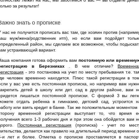
только за результат!
Важно знать о прописке
У нас не получится прописать вас там, где хозяин против (наприме
ваш муж/жена/родственник итп), но если вам подойдет тольк
определенный район, мы сделаем все возможное, чтобы подыскат
вам устраивающий вариант.
Наша компания готова оформить вам
постоянную или временну
регистрацию в Березниках
. В чем отличие?
Временна
регистрация
- это постановка на учет по месту пребывания т.е. та
где человек временно находится. Плюс такой регистрации в том
если у вас уже есть постоянная прописка, но например вам нужн
закрепить детей в школу или дет. сад в другом районе, вам н
придется лишаться постоянной прописки. С формой 3 вы легк
можете отдать ребенка в гимназию, детский сад, устроится н
работу или взять кредит в банке. Так же положительным моментом 
сторону временной регистрации выступает то, что время е
получения всего 1-3 рабочих дня и при этом она обойдется вам н
дорого.
Постоянная регистрация
(прописка) - учет по мест
жительства, делается как правило на длительный период времени о
5-и лет и более. Отметка о прописке проставляется в паспорт