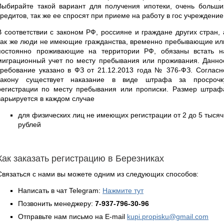
Выбирайте такой вариант для получения ипотеки, очень больши
кредитов, так же ее спросят при приеме на работу в гос учреждение
В соответствии с законом РФ, россияне и граждане других стран, 
так же люди не имеющие гражданства, временно пребывающие ил
постоянно проживающие на территории РФ, обязаны встать н
миграционный учет по месту пребывания или проживания. Данно
требование указано в ФЗ от 21.12.2013 года № 376-ФЗ. Согласн
закону существует наказание в виде штрафа за просрочк
регистрации по месту пребывания или прописки. Размер штраф
варьируется в каждом случае
для физических лиц не имеющих регистрации от 2 до 5 тысяч
рублей
Как заказать регистрацию в Березниках
Связаться с нами вы можете одним из следующих способов:
Написать в чат Telegram:
Нажмите тут
Позвонить менеджеру:
7-937-796-30-96
Отправьте нам письмо на E-mail
kupi.propisku@gmail.com