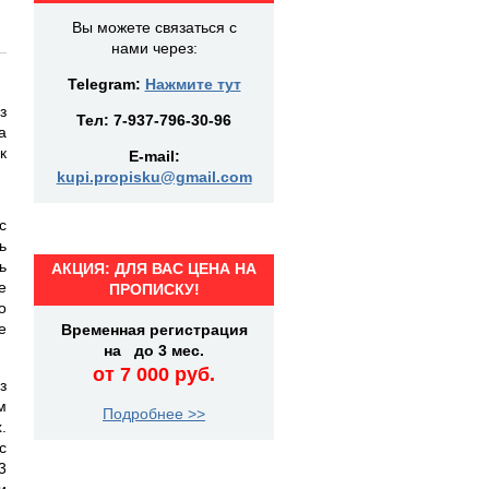
Вы можете связаться с
нами через:
Telegram:
Нажмите тут
з
Тел:
7-937-796-30-96
а
к
E-mail:
kupi.propisku@gmail.com
с
ь
ь
АКЦИЯ: ДЛЯ ВАС ЦЕНА НА
е
ПРОПИСКУ!
о
е
Временная регистрация
на до 3 мес.
от 7 000 руб.
з
м
Подробнее >>
.
с
3
и