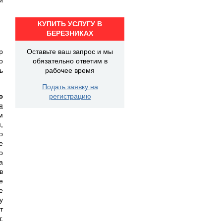
КУПИТЬ УСЛУГУ В
БЕРЕЗНИКАХ
р
Оставьте ваш запрос и мы
о
обязательно ответим в
ь
рабочее время
Подать заявку на
ю
регистрацию
я
м
,
о
е
о
а
в
е
е
у
т
.