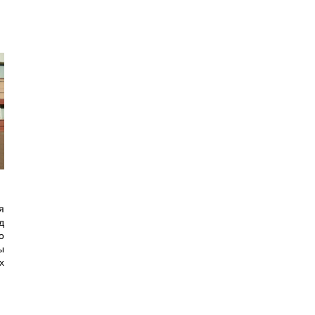
я
д
о
ы
х